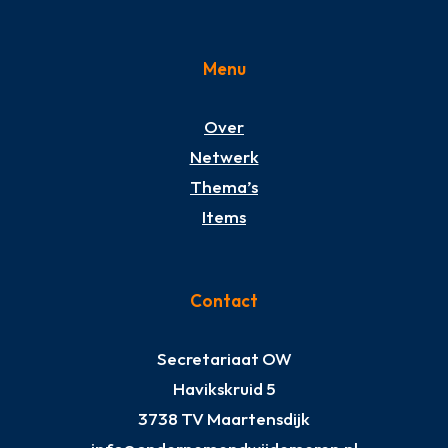
Menu
Over
Netwerk
Thema’s
Items
Contact
Secretariaat OW
Havikskruid 5
3738 TV Maartensdijk