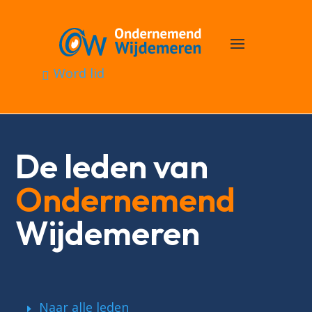
Word lid
De leden van
Ondernemend
Wijdemeren
Naar alle leden