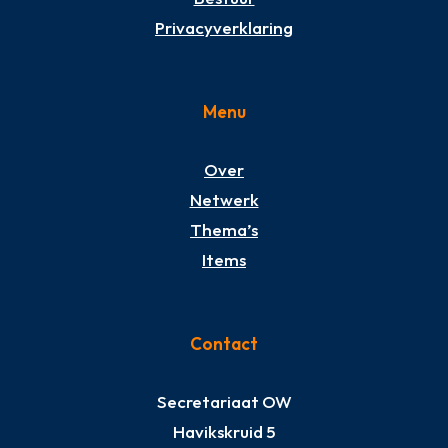
Privacyverklaring
Menu
Over
Netwerk
Thema’s
Items
Contact
Secretariaat OW
Havikskruid 5