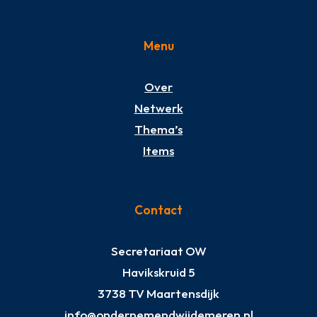
Menu
Over
Netwerk
Thema’s
Items
Contact
Secretariaat OW
Havikskruid 5
3738 TV Maartensdijk
info@ondernemendwijdemeren.nl