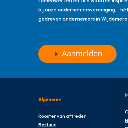
samenwerken en zich wil laten inspire
bij onze ondernemersvereniging – hé
gedreven ondernemers in Wijdemere
Aanmelden
M
Algemeen
O
Rooster van aftreden
N
Bestuur