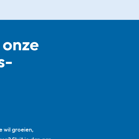
 onze
s­
n
 wil groeien,