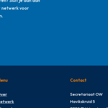
ren? Sluit je dan aan
t netwerk voor
n.
enu
Contact
ver
Secretariaat OW
etwerk
Havikskruid 5