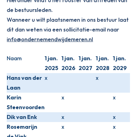
Hieronder vindt u het rooster van aftreden van
de bestuursleden.
Wanneer u wilt plaatsnemen in ons bestuur laat
dit dan weten via een sollicitatie-email naar
info@ondernemendwijdemeren.nl
Naam
1 jan.
1 jan.
1 jan.
1 jan.
1 jan.
2025
2026
2027
2028
2029
Hans van der
x
x
Laan
Karin
x
x
Steenvoorden
Dik van Enk
x
x
Rosemarijn
x
x
de Vink