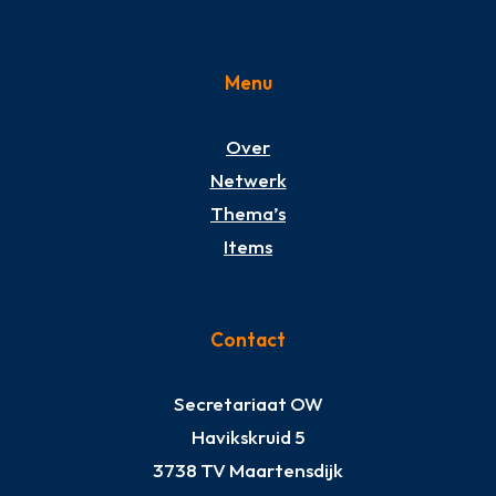
Menu
Over
Netwerk
Thema’s
Items
Contact
Secretariaat OW
Havikskruid 5
3738 TV Maartensdijk