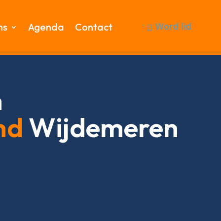
Word lid
ms
Agenda
Contact
n
nd
Wijdemeren