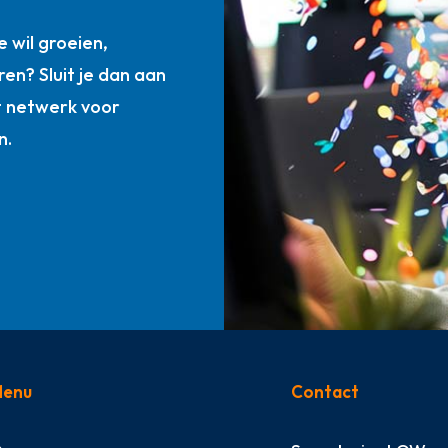
n
 wil groeien,
ren? Sluit je dan aan
t netwerk voor
n.
enu
Contact