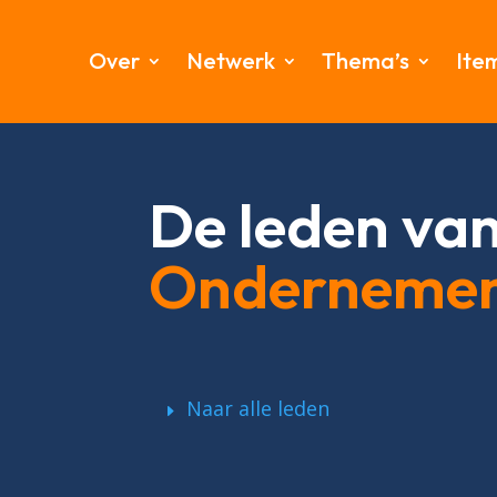
Over
Netwerk
Thema’s
Ite
De leden va
Onderneme
Naar alle leden