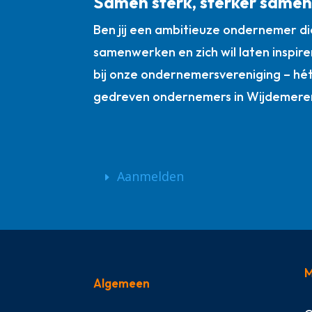
Samen sterk, sterker same
Ben jij een ambitieuze ondernemer die
samenwerken en zich wil laten inspire
bij onze ondernemersvereniging – hé
gedreven ondernemers in Wijdemere
Aanmelden
M
Algemeen