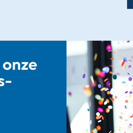
 onze
s­