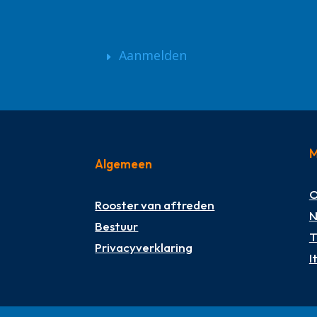
Aanmelden
M
Algemeen
O
Rooster van aftreden
N
Bestuur
T
Privacyverklaring
I