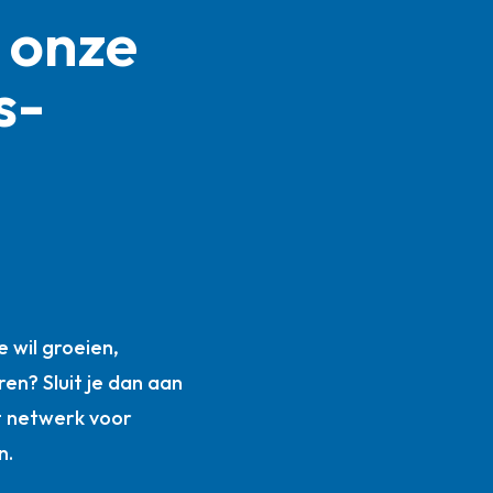
 onze
s­
n
 wil groeien,
ren? Sluit je dan aan
t netwerk voor
n.