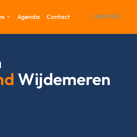
Word lid
ms
Agenda
Contact
n
nd
Wijdemeren