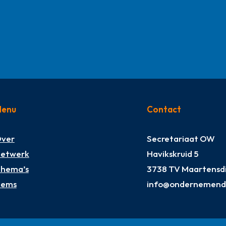
enu
Contact
ver
Secretariaat OW
etwerk
Havikskruid 5
hema’s
3738 TV Maartensdi
tems
info@ondernemendw