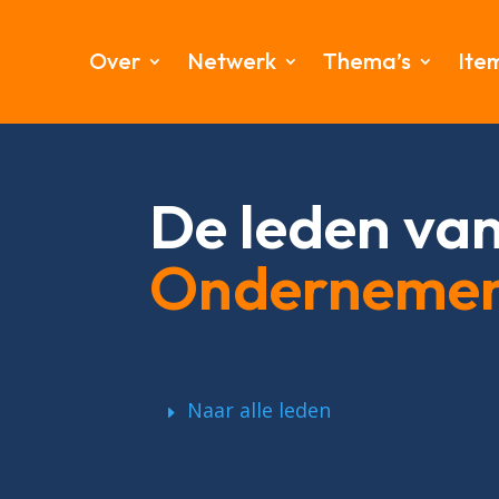
Over
Netwerk
Thema’s
Ite
De leden va
Onderneme
Naar alle leden