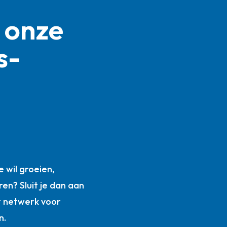
 onze
s­
n
 wil groeien,
ren? Sluit je dan aan
t netwerk voor
n.