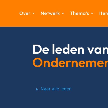
Over
Netwerk
Thema’s
Ite
De leden va
Onderneme
Naar alle leden