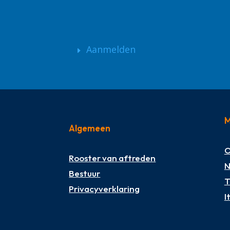
Aanmelden
M
Algemeen
O
Rooster van aftreden
N
Bestuur
T
Privacyverklaring
I