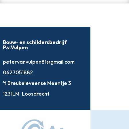
Bouw- en schildersbedrijf
P.v.Vulpen
petervanvulpen81@gmail.com
0627051882
't Breukeleveense Meentje 3
1231LM
Loosdrecht