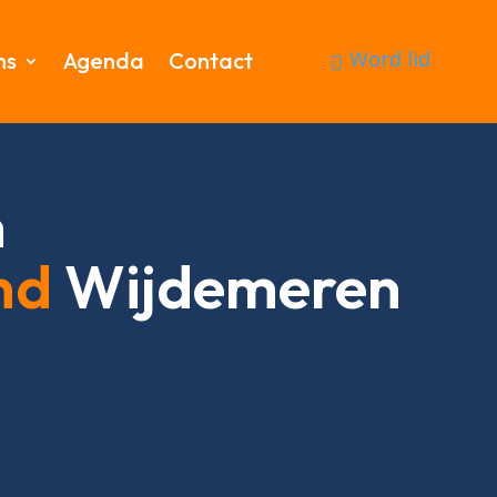
Word lid
ms
Agenda
Contact
n
nd
Wijdemeren