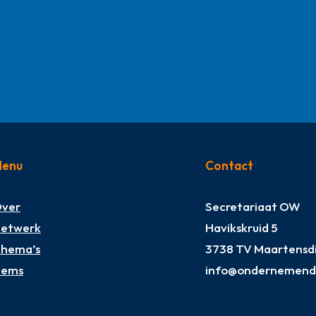
enu
Contact
ver
Secretariaat OW
etwerk
Havikskruid 5
hema’s
3738 TV Maartensdi
tems
info@ondernemendw