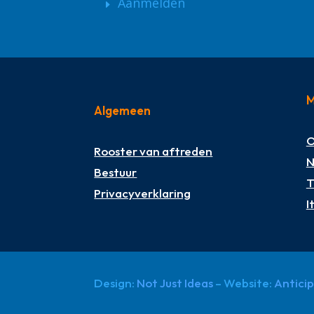
Aanmelden
M
Algemeen
O
Rooster van aftreden
N
Bestuur
T
Privacyverklaring
I
Design:
Not Just Ideas
– Website:
Antici