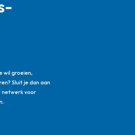
s­
n
 wil groeien,
ren? Sluit je dan aan
t netwerk voor
n.