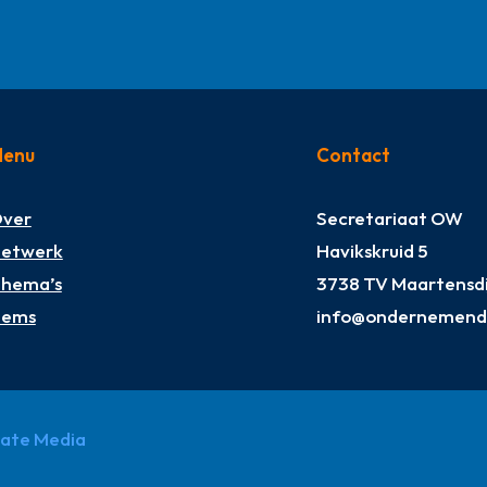
enu
Contact
ver
Secretariaat OW
etwerk
Havikskruid 5
hema’s
3738 TV Maartensdi
tems
info@ondernemendw
pate Media