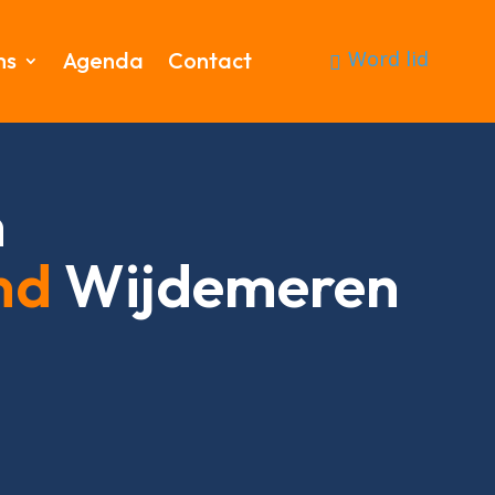
Word lid
ms
Agenda
Contact
n
nd
Wijdemeren