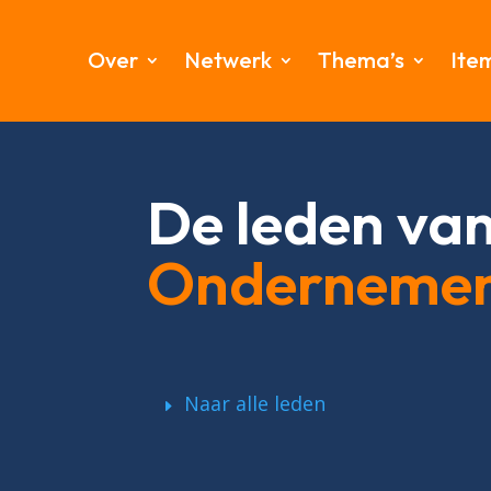
Over
Netwerk
Thema’s
Ite
De leden va
Onderneme
Naar alle leden