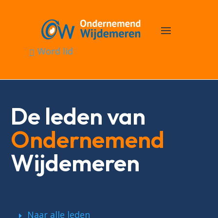
Word lid
De leden van
Ondernemend
Wijdemeren
Naar alle leden