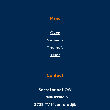
Menu
Over
Netwerk
Thema’s
Items
Contact
Secretariaat OW
Havikskruid 5
3738 TV Maartensdijk