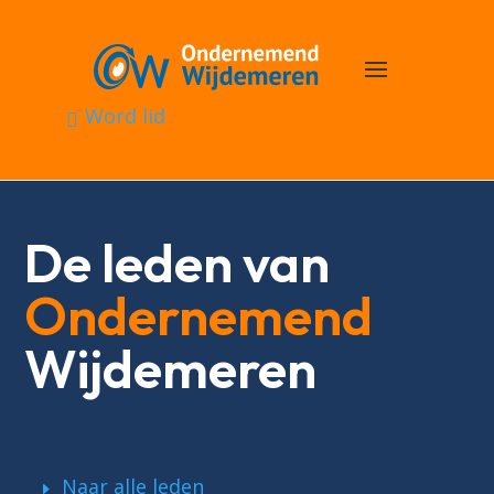
Word lid
De leden van
Ondernemend
Wijdemeren
Naar alle leden