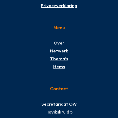
Privacyverklaring
Menu
Over
Netwerk
Thema’s
Items
Contact
Secretariaat OW
Havikskruid 5