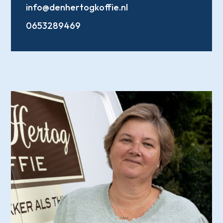
info@denhertogkoffie.nl
0653289469