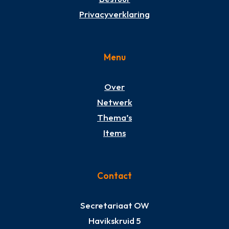
Privacyverklaring
Menu
Over
Netwerk
Thema’s
Items
Contact
Secretariaat OW
Havikskruid 5