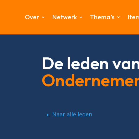
Over
Netwerk
Thema’s
Ite
De leden va
Onderneme
Naar alle leden