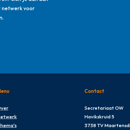
t netwerk voor
n.
enu
Contact
ver
Secretariaat OW
etwerk
Havikskruid 5
hema’s
3738 TV Maartensdi