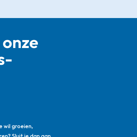
 onze
s­
n
 wil groeien,
ren? Sluit je dan aan