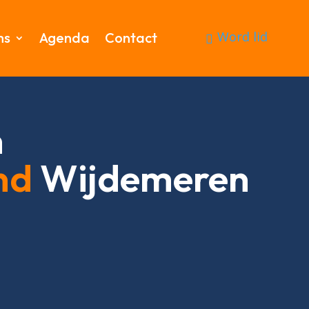
Word lid
ms
Agenda
Contact
n
nd
Wijdemeren