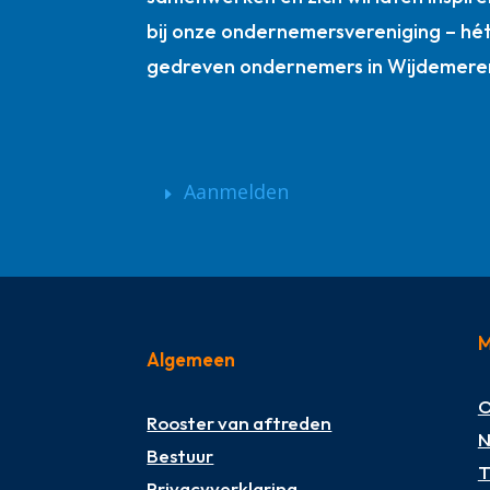
bij onze ondernemersvereniging – hé
gedreven ondernemers in Wijdemere
Aanmelden
M
Algemeen
O
Rooster van aftreden
N
Bestuur
T
Privacyverklaring