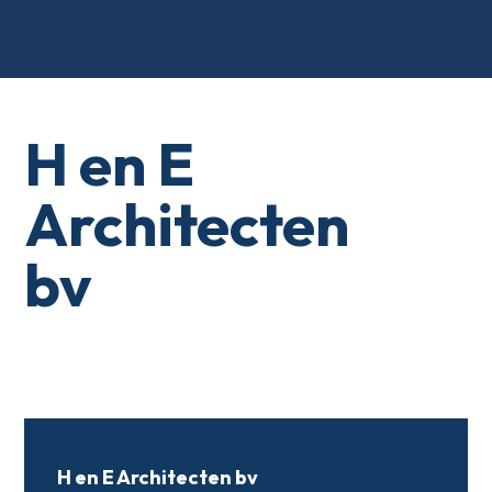
H en E
Architecten
bv
H en E Architecten bv