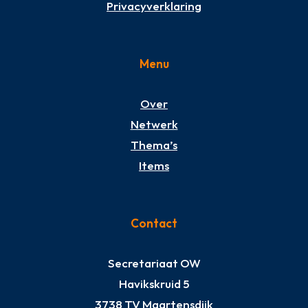
Privacyverklaring
Menu
Over
Netwerk
Thema’s
Items
Contact
Secretariaat OW
Havikskruid 5
3738 TV Maartensdijk