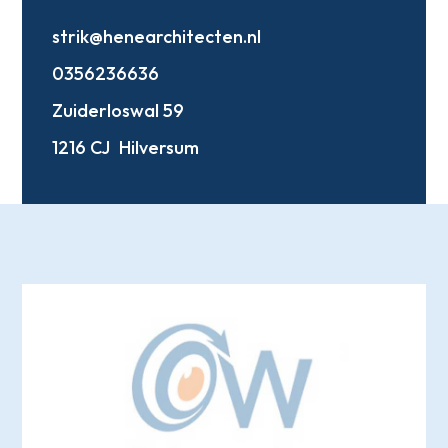
strik@henearchitecten.nl
0356236636
Zuiderloswal 59
1216 CJ
Hilversum