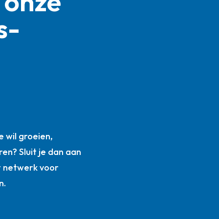
 onze
s­
n
 wil groeien,
ren? Sluit je dan aan
t netwerk voor
n.