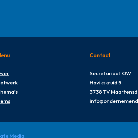
enu
Contact
ver
Secretariaat OW
etwerk
Havikskruid 5
hema’s
3738 TV Maartensdi
tems
info@ondernemendw
pate Media