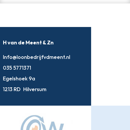
H van de Meent & Zn
Info@loonbedrijfvdmeent.nl
035 5771371
Egelshoek 9a
1213 RD
Hilversum