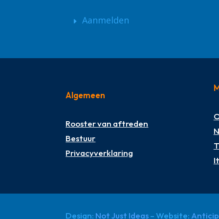
Aanmelden
M
Algemeen
O
Rooster van aftreden
N
Bestuur
T
Privacyverklaring
I
Design:
Not Just Ideas
– Website:
Antici