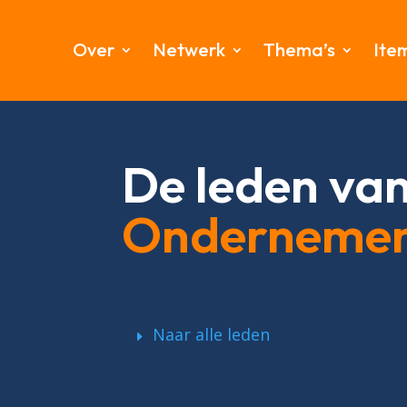
Over
Netwerk
Thema’s
Ite
De leden va
Onderneme
Naar alle leden