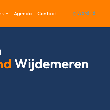
Word lid
ms
Agenda
Contact
n
nd
Wijdemeren