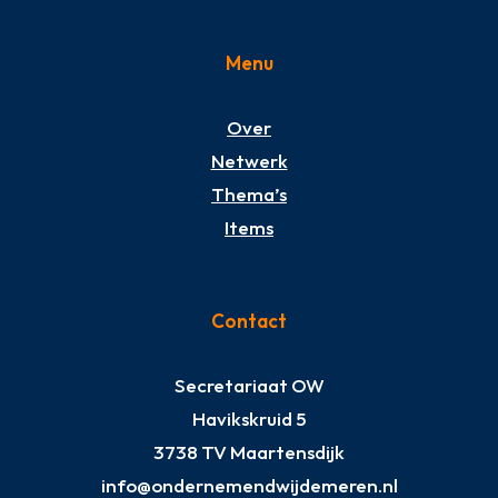
Menu
Over
Netwerk
Thema’s
Items
Contact
Secretariaat OW
Havikskruid 5
3738 TV Maartensdijk
info@ondernemendwijdemeren.nl