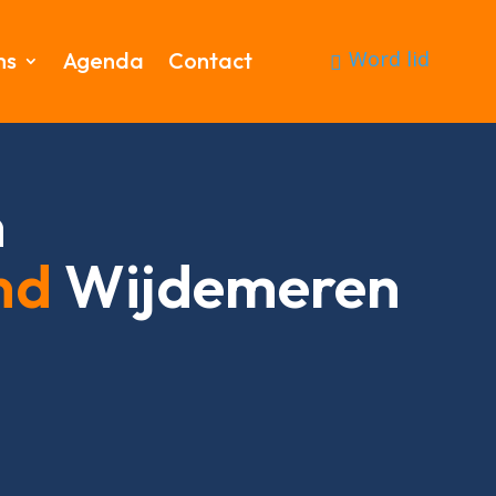
Word lid
ms
Agenda
Contact
n
nd
Wijdemeren