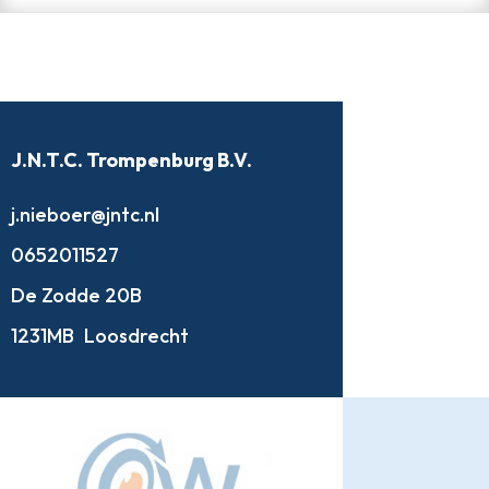
J.N.T.C. Trompenburg B.V.
j.nieboer@jntc.nl
0652011527
De Zodde 20B
1231MB
Loosdrecht