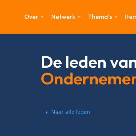
Over
Netwerk
Thema’s
Ite
De leden va
Onderneme
Naar alle leden