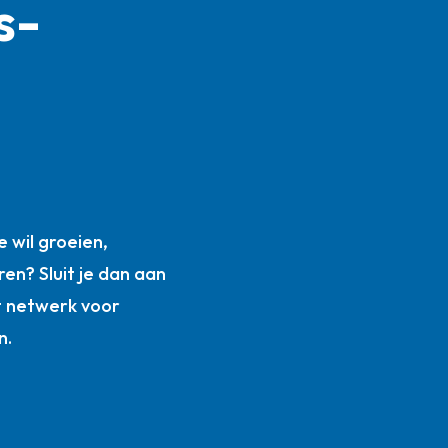
s­
n
 wil groeien,
ren? Sluit je dan aan
t netwerk voor
n.