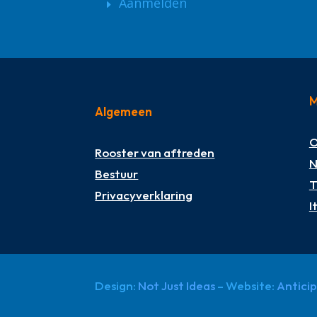
Aanmelden
M
Algemeen
O
Rooster van aftreden
N
Bestuur
T
Privacyverklaring
I
Design:
Not Just Ideas
– Website:
Antici