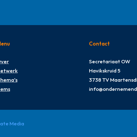
enu
Contact
ver
Secretariaat OW
etwerk
Havikskruid 5
hema’s
3738 TV Maartensdi
tems
info@ondernemendw
pate Media