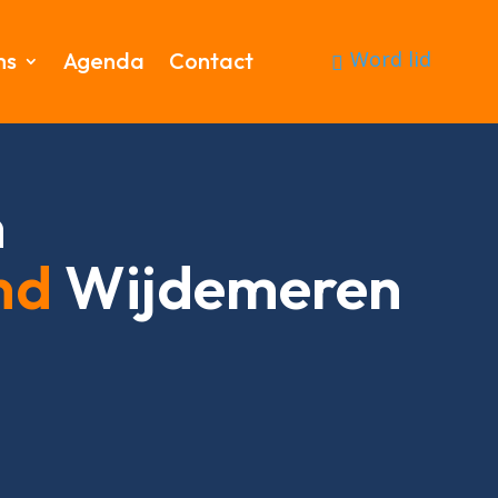
Word lid
ms
Agenda
Contact
n
nd
Wijdemeren