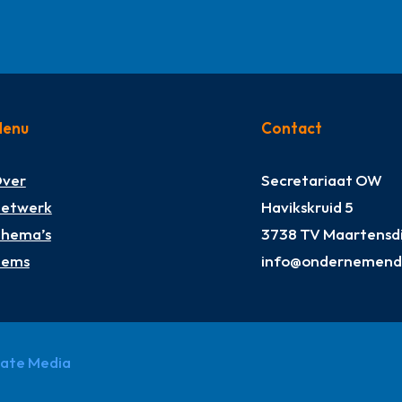
enu
Contact
ver
Secretariaat OW
etwerk
Havikskruid 5
hema’s
3738 TV Maartensdi
tems
info@ondernemendw
pate Media