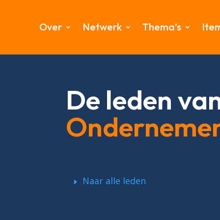
Over
Netwerk
Thema’s
Ite
De leden va
Onderneme
Naar alle leden