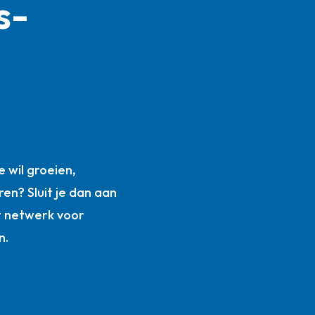
s­
n
 wil groeien,
ren? Sluit je dan aan
t netwerk voor
n.