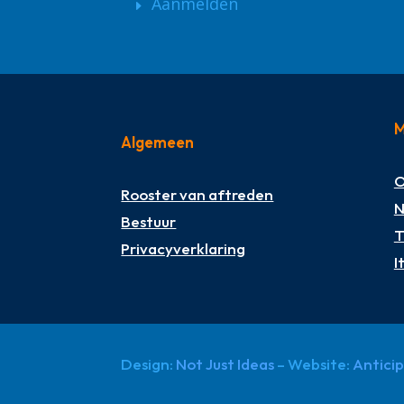
Aanmelden
M
Algemeen
O
Rooster van aftreden
N
Bestuur
T
Privacyverklaring
I
Design:
Not Just Ideas
– Website:
Antici