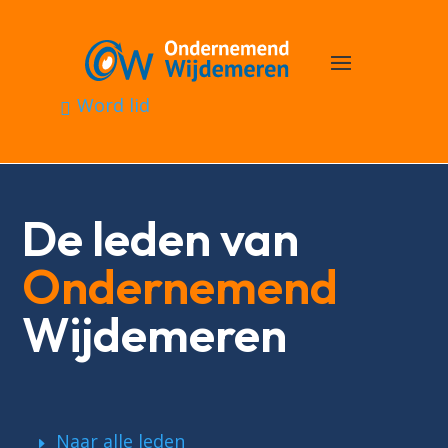
Word lid
De leden van
Ondernemend
Wijdemeren
Naar alle leden