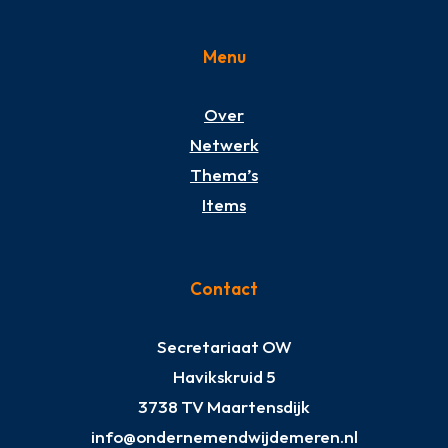
Menu
Over
Netwerk
Thema’s
Items
Contact
Secretariaat OW
Havikskruid 5
3738 TV Maartensdijk
info@ondernemendwijdemeren.nl