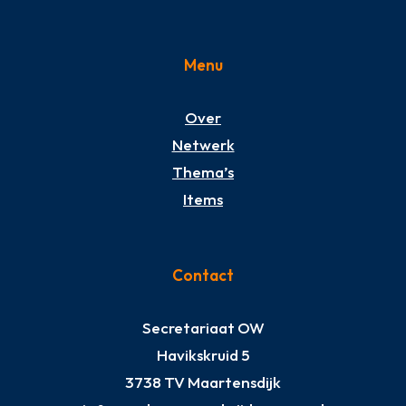
Menu
Over
Netwerk
Thema’s
Items
Contact
Secretariaat OW
Havikskruid 5
3738 TV Maartensdijk