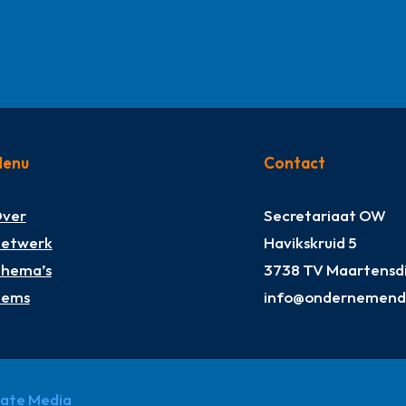
enu
Contact
ver
Secretariaat OW
etwerk
Havikskruid 5
hema’s
3738 TV Maartensdi
tems
info@ondernemendw
pate Media