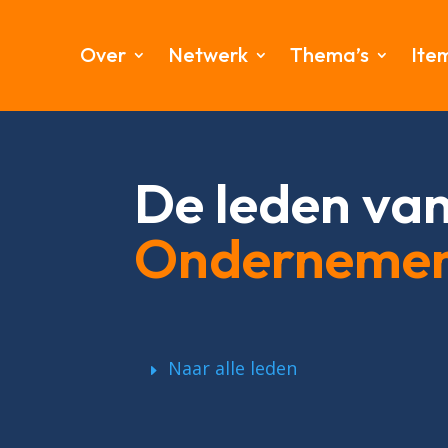
Over
Netwerk
Thema’s
Ite
De leden va
Onderneme
Naar alle leden