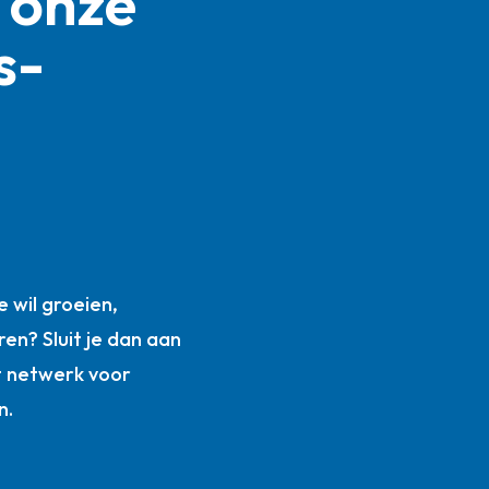
 onze
s­
n
 wil groeien,
ren? Sluit je dan aan
t netwerk voor
n.