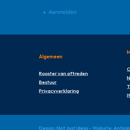
Aanmelden
M
Algemeen
O
Rooster van aftreden
N
Bestuur
T
Privacyverklaring
I
Design:
Not Just Ideas
– Website:
Antici