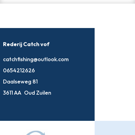
Rederij Catch vof
catchfishing@outlook.com
0654212626
Daalseweg 81
3611 AA
Oud Zuilen