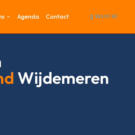
Word lid
ms
Agenda
Contact
n
nd
Wijdemeren