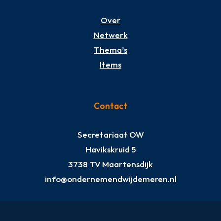
Over
Netwerk
Thema’s
Items
Contact
Secretariaat OW
Havikskruid 5
3738 TV Maartensdijk
info@ondernemendwijdemeren.nl