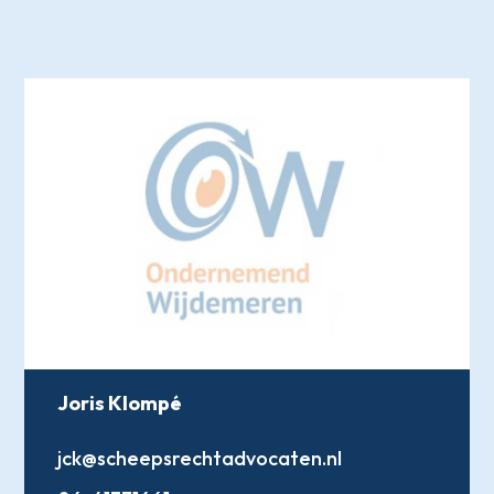
Joris Klompé
jck@scheepsrechtadvocaten.nl