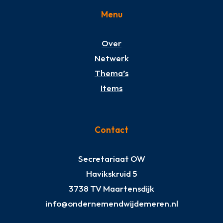
Menu
Over
Netwerk
Thema’s
Items
Contact
Secretariaat OW
Havikskruid 5
3738 TV Maartensdijk
info@ondernemendwijdemeren.nl