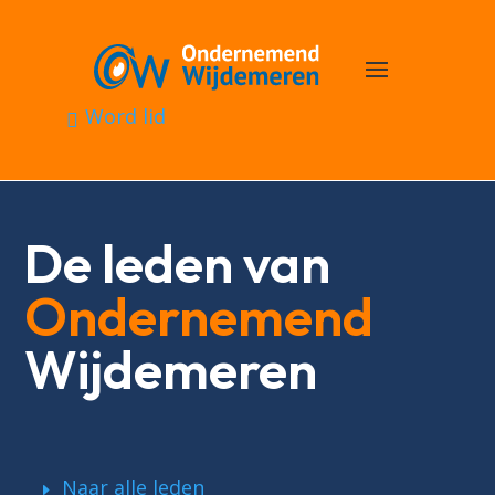
Word lid
De leden van
Ondernemend
Wijdemeren
Naar alle leden