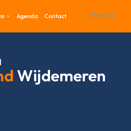
Word lid
ms
Agenda
Contact
n
nd
Wijdemeren