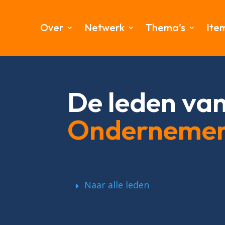
Over
Netwerk
Thema’s
Ite
De leden va
Onderneme
Naar alle leden