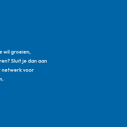
n
 wil groeien,
ren? Sluit je dan aan
t netwerk voor
n.