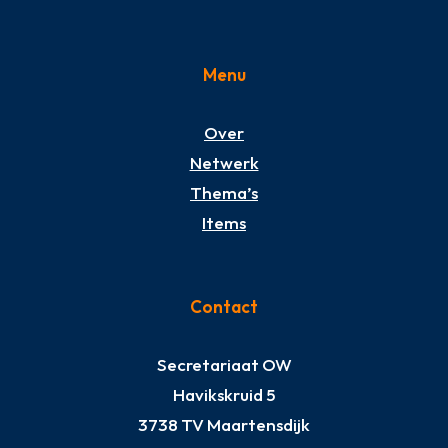
Menu
Over
Netwerk
Thema’s
Items
Contact
Secretariaat OW
Havikskruid 5
3738 TV Maartensdijk