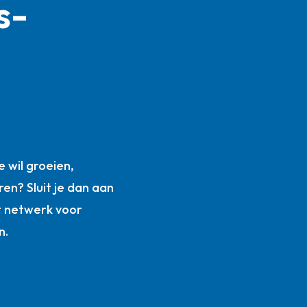
s­
n
 wil groeien,
ren? Sluit je dan aan
t netwerk voor
n.