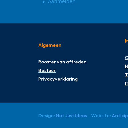
Aanmelden
M
Algemeen
O
Rooster van aftreden
N
Bestuur
T
Privacyverklaring
I
Design:
Not Just Ideas
– Website:
Antici