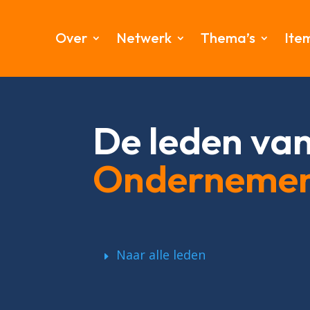
Over
Netwerk
Thema’s
Ite
De leden va
Onderneme
Naar alle leden