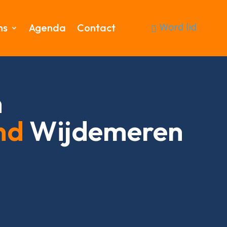
Word lid
ms
Agenda
Contact
n
nd
Wijdemeren