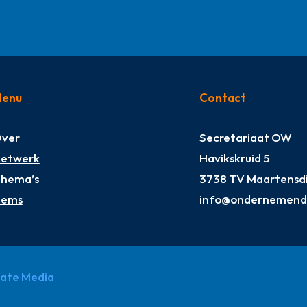
enu
Contact
ver
Secretariaat OW
etwerk
Havikskruid 5
hema’s
3738 TV Maartensdi
tems
info@ondernemendw
pate Media