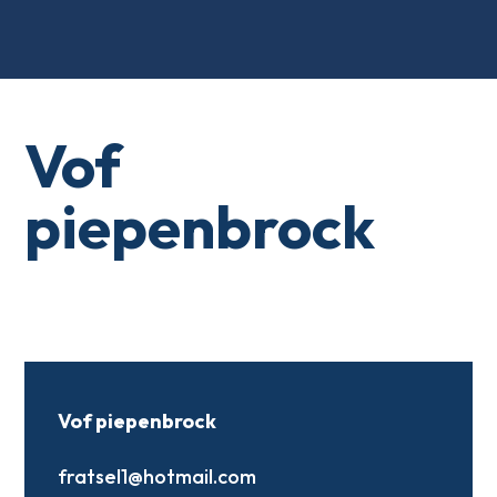
Vof
piepenbrock
Vof piepenbrock
fratsel1@hotmail.com