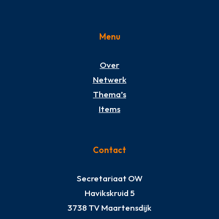
Menu
Over
Netwerk
Thema’s
Items
Contact
Secretariaat OW
Havikskruid 5
3738 TV Maartensdijk