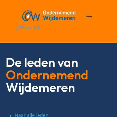
Word lid
De leden van
Ondernemend
Wijdemeren
Naar alle leden