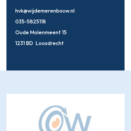
hvk@wijdemerenbouw.nl
035-5825118
Oude Molenmeent 15
1231 BD
Loosdrecht