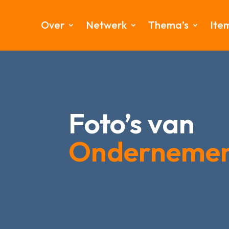
Over
Netwerk
Thema’s
Ite
Foto’s van
Onderneme