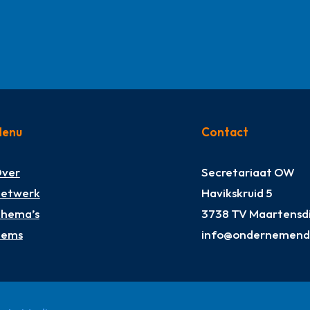
enu
Contact
ver
Secretariaat OW
etwerk
Havikskruid 5
hema’s
3738 TV Maartensdi
tems
info@ondernemendw