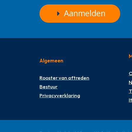
Aanmelden
M
Algemeen
O
Rooster van aftreden
N
Bestuur
T
Privacyverklaring
I