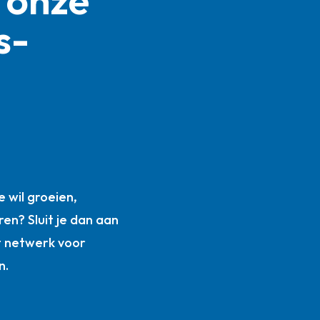
s­
n
 wil groeien,
ren? Sluit je dan aan
t netwerk voor
n.