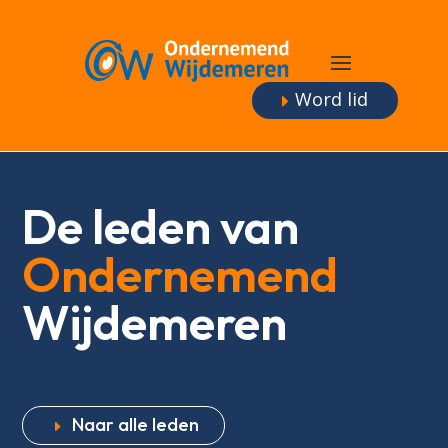
Word lid
De leden van
Ondernemend
Wijdemeren
Naar alle leden