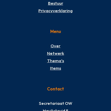
Bestuur
Privacyverklaring
Menu
Over
Netwerk
Thema’s
Items
Contact
Secretariaat OW
Havikskruid 5