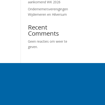
aankomend WK 2026
Ondernemersverenigingen
Wijdemeren en Hilversum
Recent
Comments
Geen reacties om weer te
geven.