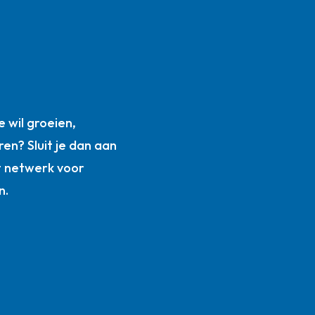
n
 wil groeien,
ren? Sluit je dan aan
t netwerk voor
n.