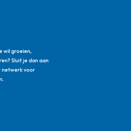
n
 wil groeien,
ren? Sluit je dan aan
t netwerk voor
n.