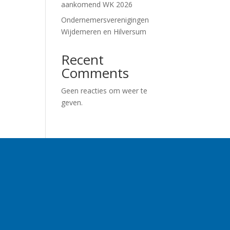
aankomend WK 2026
Ondernemersverenigingen
Wijdemeren en Hilversum
Recent
Comments
Geen reacties om weer te
geven.