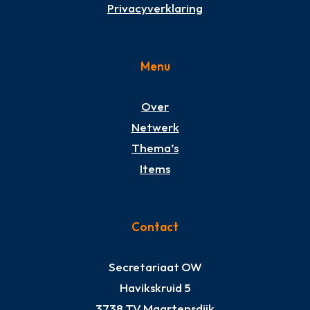
Privacyverklaring
Menu
Over
Netwerk
Thema’s
Items
Contact
Secretariaat OW
Havikskruid 5
3738 TV Maartensdijk