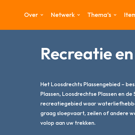
Over
Netwerk
Thema’s
Ite
Recreatie en
Het Loosdrechts Plassengebied – bes
Plassen, Loosdrechtse Plassen en de S
recreatiegebied waar waterliefhebber
graag sloepvaart, zeilen of andere w
volop aan uw trekken.