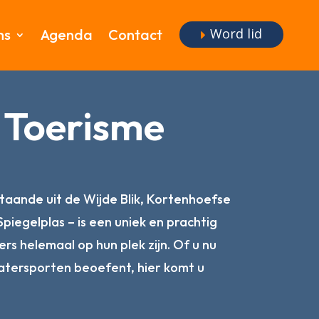
Word lid
ms
Agenda
Contact
 Toerisme
taande uit de Wijde Blik, Kortenhoefse
piegelplas – is een uniek en prachtig
s helemaal op hun plek zijn. Of u nu
atersporten beoefent, hier komt u