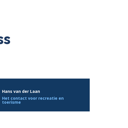
ss
Hans van der Laan
Het contact voor recreatie en
toerisme