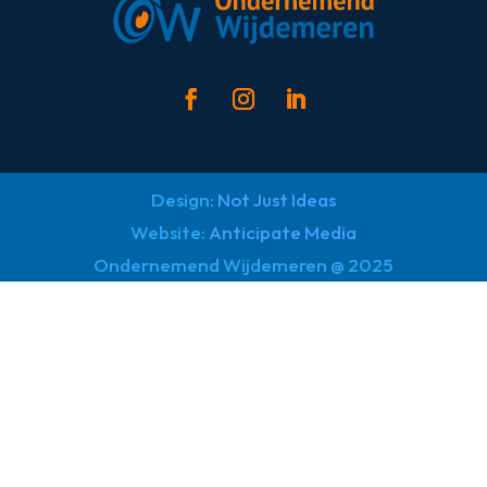
Design:
Not Just Ideas
Website:
Anticipate Media
Ondernemend Wijdemeren @ 2025