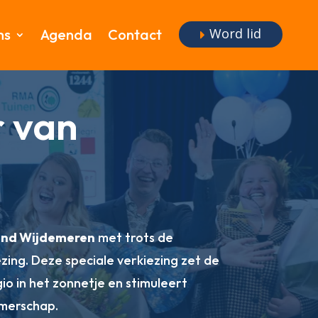
Word lid
ms
Agenda
Contact
 van
nd Wijdemeren
met trots de
zing. Deze speciale verkiezing zet de
io in het zonnetje en stimuleert
merschap.