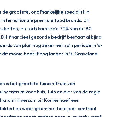
 de grootste, onafhankelijke specialist in
n internationale premium food brands. Dit
tpakketten, en toch komt zo’n 70% van de 80
it financieel gezonde bedrijf bestaat al bijna
oerds van plan nog zeker net zo’n periode in ’s-
t dit mooie bedrijf nog langer in ’s-Graveland
sen is het grootste tuincentrum van
incentrum voor huis, tuin en dier van de regio
ntratuin Hilversum uit Kortenhoef een
aliteit en waar groen het hele jaar centraal
d doordat er onder andere geen vuurwerk wordt