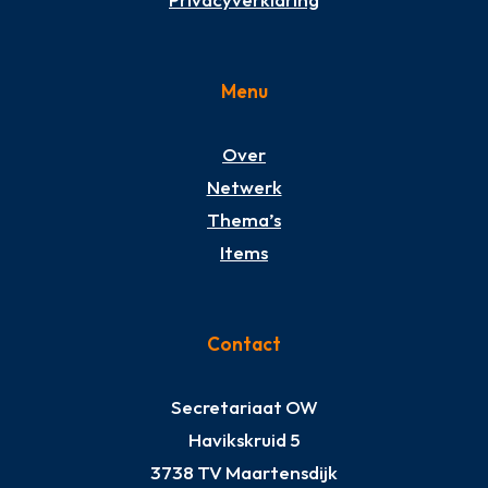
Menu
Over
Netwerk
Thema’s
Items
Contact
Secretariaat OW
Havikskruid 5
3738 TV Maartensdijk