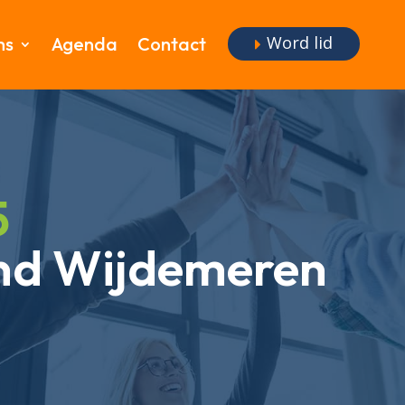
Word lid
ms
Agenda
Contact
5
d Wijdemeren