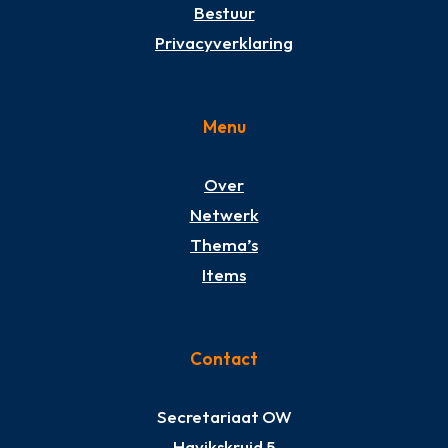
Bestuur
Privacyverklaring
Menu
Over
Netwerk
Thema’s
Items
Contact
Secretariaat OW
Havikskruid 5