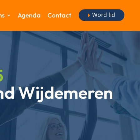
Word lid
ms
Agenda
Contact
5
d Wijdemeren