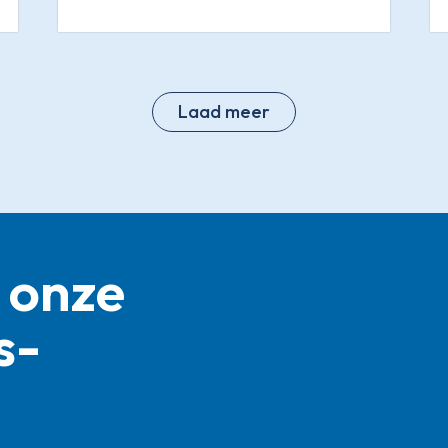
Laad meer
 onze
s­