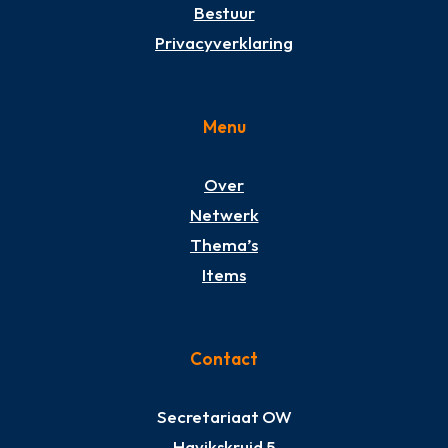
Bestuur
Privacyverklaring
Menu
Over
Netwerk
Thema’s
Items
Contact
Secretariaat OW
Havikskruid 5