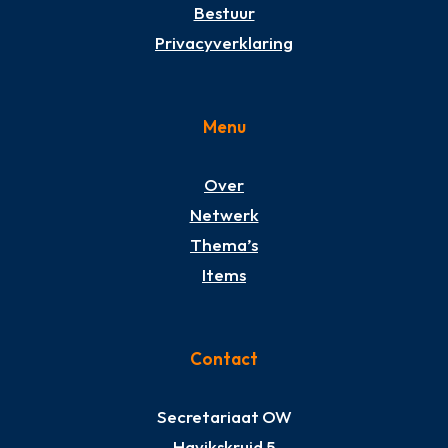
Bestuur
Privacyverklaring
Menu
Over
Netwerk
Thema’s
Items
Contact
Secretariaat OW
Havikskruid 5