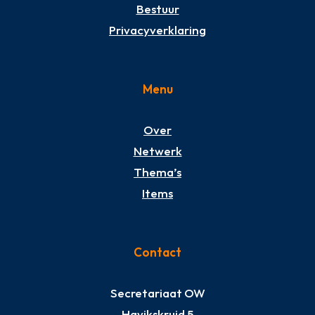
Bestuur
Privacyverklaring
Menu
Over
Netwerk
Thema’s
Items
Contact
Secretariaat OW
Havikskruid 5