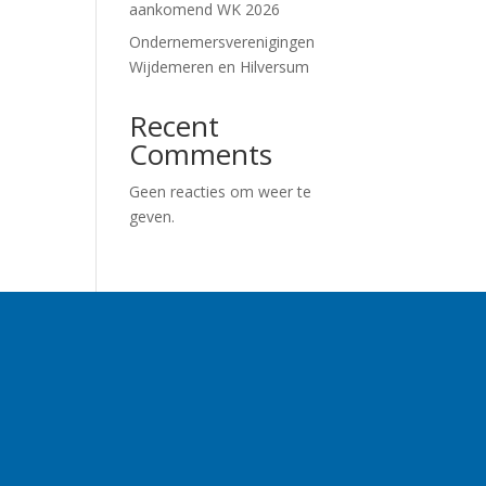
aankomend WK 2026
Ondernemersverenigingen
Wijdemeren en Hilversum
Recent
Comments
Geen reacties om weer te
geven.