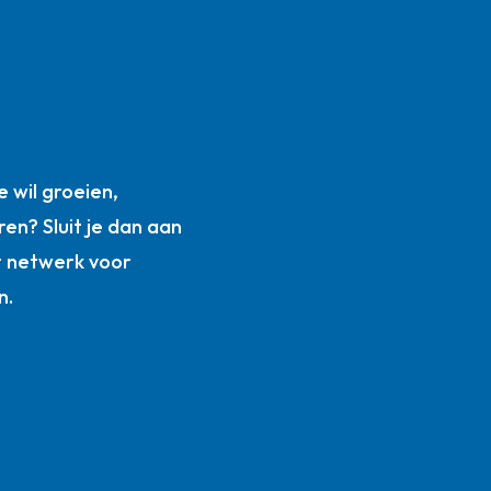
n
 wil groeien,
ren? Sluit je dan aan
t netwerk voor
n.